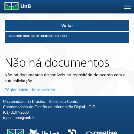
Skip
Voltar
navigation
REPOSITÓRIO INSTITUCIONAL DA UNB
Não há documentos
Não há documentos disponíveis no repositório de acordo com a
sua solicitação.
Página inicial do repositório
Universidade de Brasília - Biblioteca Central
Coordenadoria de Gestão da Informação Digital - GID
(61) 3107-2683
repositorio@unb.br