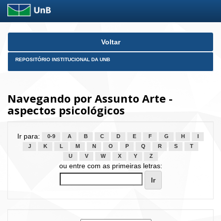
Skip
Voltar
navigation
REPOSITÓRIO INSTITUCIONAL DA UNB
Navegando por Assunto Arte -
aspectos psicológicos
Ir para:
0-9
A
B
C
D
E
F
G
H
I
J
K
L
M
N
O
P
Q
R
S
T
U
V
W
X
Y
Z
ou entre com as primeiras letras: