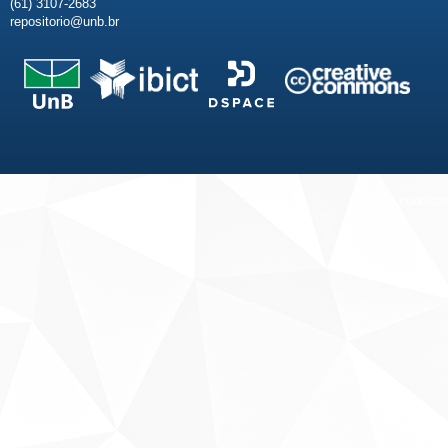
(61) 3107-2683
repositorio@unb.br
Fale conosco
Sobre