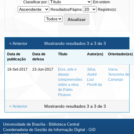
Classificar por:
Em ordem:
Resultados/Página
Registro(s):
< Anterior
Mostrando resultados 3 a 3 de 3
Data de
Data de
Título
Autor(es)
Orientador(es)
publicação
defesa
19-Set-2017
23-Jun-2017
Eros, arte e
Silva,
Viana,
desejo :
André
Terezinha de
compreensões
Luiz
Camargo
sobre a obra
Picolli da
de Pablo
Picasso
< Anterior
Mostrando resultados 3 a 3 de 3
Universidade de Brasília - Biblioteca Central
Coordenadoria de Gestão da Informação Digital - GID