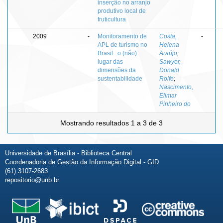
inserção no arranjo
produtivo local de
fruticultura
2009
-
Monitoramento de
Costa,
-
APL de turismo no
Helena
Brasil : o (não)
Araújo
;
lugar das
Sawyer,
dimensões da
Donald
sustentabilidade
Rolfe
;
Nascimento,
Elimar
Pinheiro do
Mostrando resultados 1 a 3 de 3
Universidade de Brasília - Biblioteca Central
Coordenadoria de Gestão da Informação Digital - GID
(61) 3107-2683
repositorio@unb.br