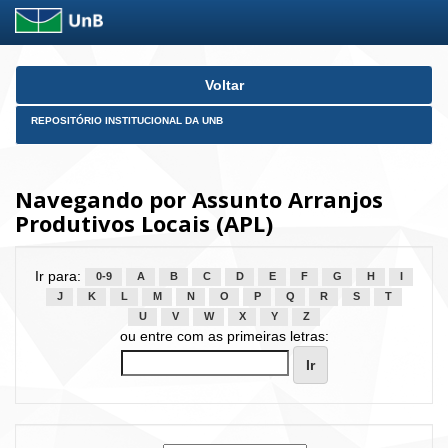
Skip
Voltar
navigation
REPOSITÓRIO INSTITUCIONAL DA UNB
Navegando por Assunto Arranjos
Produtivos Locais (APL)
Ir para:
0-9
A
B
C
D
E
F
G
H
I
J
K
L
M
N
O
P
Q
R
S
T
U
V
W
X
Y
Z
ou entre com as primeiras letras: