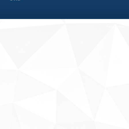
Fale conosco
Sobre