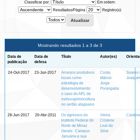
Classificar por:
Em ordem:
Resultados/Página
Registro(s):
Mostrando resultados 1 a 3 de 3
Data de
Data de
Título
Autor(es)
Orienta
publicação
defesa
24-Out-2017
23-Jun-2017
Arranjos produtivos
Costa,
Soares 
locais como
Márcio
Joaqui
estratégia de
Jorge
desenvolvimento :
Porangaba
o caso do APL de
ovinocaprinocultura
no sertão alagoano
28-Jun-2017
20-Abr-2011
Os egressos do
Vieira,
Castion
Instituto Federal do
Crislene
Norte de Minas
Leal da
Gerais : Campus
Silva
Januária e sua