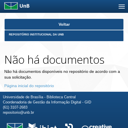
Skip
Voltar
navigation
REPOSITÓRIO INSTITUCIONAL DA UNB
Não há documentos
Não há documentos disponíveis no repositório de acordo com a
sua solicitação.
Página inicial do repositório
Universidade de Brasília - Biblioteca Central
Coordenadoria de Gestão da Informação Digital - GID
(61) 3107-2683
repositorio@unb.br