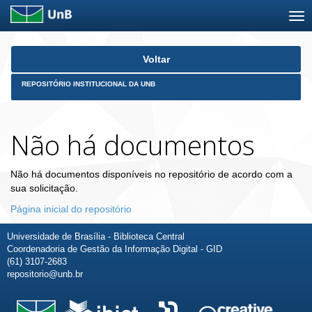
Skip
Voltar
navigation
REPOSITÓRIO INSTITUCIONAL DA UNB
Não há documentos
Não há documentos disponíveis no repositório de acordo com a
sua solicitação.
Página inicial do repositório
Universidade de Brasília - Biblioteca Central
Coordenadoria de Gestão da Informação Digital - GID
(61) 3107-2683
repositorio@unb.br