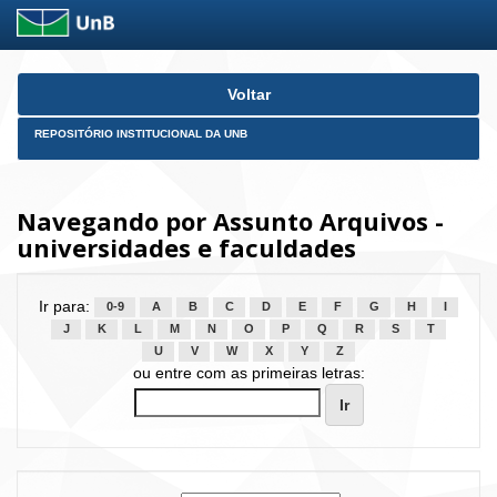
Skip
Voltar
navigation
REPOSITÓRIO INSTITUCIONAL DA UNB
Navegando por Assunto Arquivos -
universidades e faculdades
Ir para:
0-9
A
B
C
D
E
F
G
H
I
J
K
L
M
N
O
P
Q
R
S
T
U
V
W
X
Y
Z
ou entre com as primeiras letras: