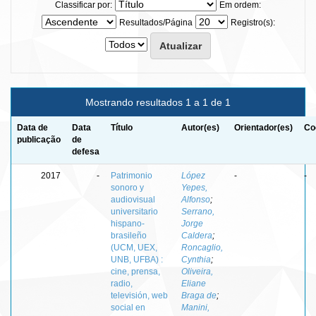
Classificar por:
Em ordem:
Resultados/Página
Registro(s):
Mostrando resultados 1 a 1 de 1
Data de
Data
Título
Autor(es)
Orientador(es)
Co
publicação
de
defesa
2017
-
Patrimonio
López
-
-
sonoro y
Yepes,
audiovisual
Alfonso
;
universitario
Serrano,
hispano-
Jorge
brasileño
Caldera
;
(UCM, UEX,
Roncaglio,
UNB, UFBA) :
Cynthia
;
cine, prensa,
Oliveira,
radio,
Eliane
televisión, web
Braga de
;
social en
Manini,