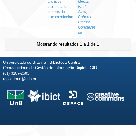
archivos-
Miriam
bibliotecas-
Paula
;
centros de
Silva,
documentación
Rubens
Ribeiro
Gonçalves
da
Mostrando resultados 1 a 1 de 1
Universidade de Brasília - Biblioteca Central
Coordenadoria de Gestão da Informação Digital - GID
(61) 3107-2683
repositorio@unb.br
Fale conosco