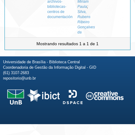
archivos-
Miriam
bibliotecas-
Paula
;
centros de
Silva,
documentación
Rubens
Ribeiro
Gonçalves
da
Mostrando resultados 1 a 1 de 1
Universidade de Brasília - Biblioteca Central
Coordenadoria de Gestão da Informação Digital - GID
(61) 3107-2683
repositorio@unb.br
Fale conosco