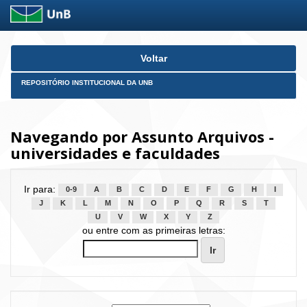
Skip
Voltar
navigation
REPOSITÓRIO INSTITUCIONAL DA UNB
Navegando por Assunto Arquivos -
universidades e faculdades
Ir para:
0-9
A
B
C
D
E
F
G
H
I
J
K
L
M
N
O
P
Q
R
S
T
U
V
W
X
Y
Z
ou entre com as primeiras letras: