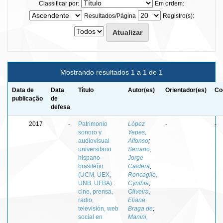
Classificar por:
Em ordem:
Resultados/Página
Registro(s):
Mostrando resultados 1 a 1 de 1
Data de
Data
Título
Autor(es)
Orientador(es)
Co
publicação
de
defesa
2017
-
Patrimonio
López
-
-
sonoro y
Yepes,
audiovisual
Alfonso
;
universitario
Serrano,
hispano-
Jorge
brasileño
Caldera
;
(UCM, UEX,
Roncaglio,
UNB, UFBA) :
Cynthia
;
cine, prensa,
Oliveira,
radio,
Eliane
televisión, web
Braga de
;
social en
Manini,