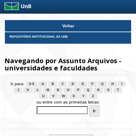
Skip
Voltar
navigation
REPOSITÓRIO INSTITUCIONAL DA UNB
Navegando por Assunto Arquivos -
universidades e faculdades
Ir para:
0-9
A
B
C
D
E
F
G
H
I
J
K
L
M
N
O
P
Q
R
S
T
U
V
W
X
Y
Z
ou entre com as primeiras letras: