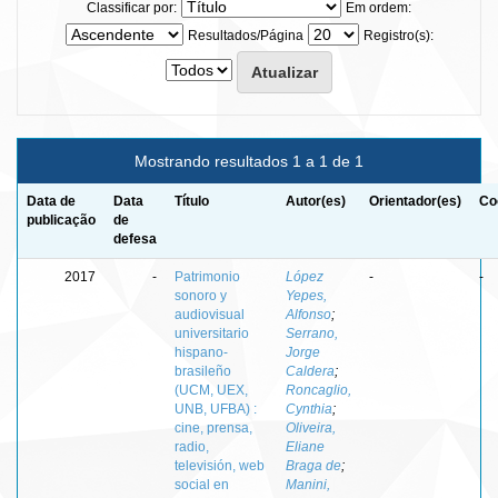
Classificar por:
Em ordem:
Resultados/Página
Registro(s):
Mostrando resultados 1 a 1 de 1
Data de
Data
Título
Autor(es)
Orientador(es)
Co
publicação
de
defesa
2017
-
Patrimonio
López
-
-
sonoro y
Yepes,
audiovisual
Alfonso
;
universitario
Serrano,
hispano-
Jorge
brasileño
Caldera
;
(UCM, UEX,
Roncaglio,
UNB, UFBA) :
Cynthia
;
cine, prensa,
Oliveira,
radio,
Eliane
televisión, web
Braga de
;
social en
Manini,