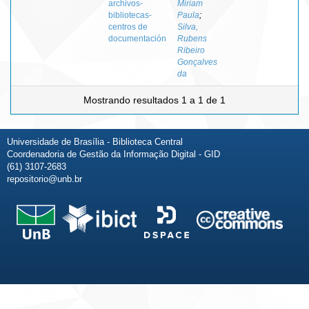
archivos-
Miriam
bibliotecas-
Paula
;
centros de
Silva,
documentación
Rubens
Ribeiro
Gonçalves
da
Mostrando resultados 1 a 1 de 1
Universidade de Brasília - Biblioteca Central
Coordenadoria de Gestão da Informação Digital - GID
(61) 3107-2683
repositorio@unb.br
Fale conosco