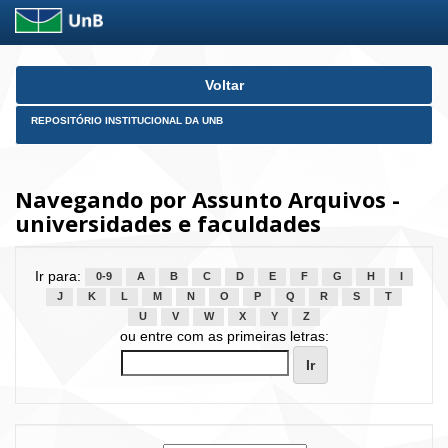
Skip
Voltar
navigation
REPOSITÓRIO INSTITUCIONAL DA UNB
Navegando por Assunto Arquivos -
universidades e faculdades
Ir para:
0-9
A
B
C
D
E
F
G
H
I
J
K
L
M
N
O
P
Q
R
S
T
U
V
W
X
Y
Z
ou entre com as primeiras letras: