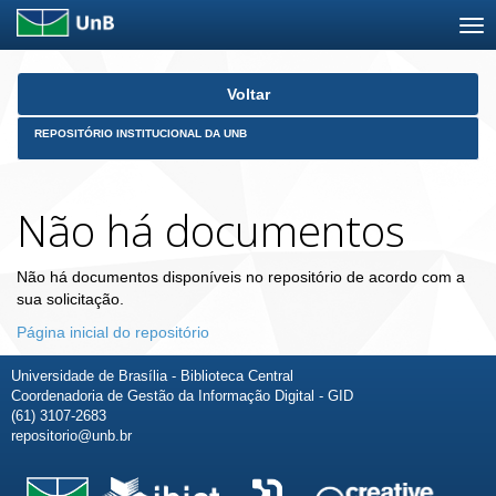
Skip
Voltar
navigation
REPOSITÓRIO INSTITUCIONAL DA UNB
Não há documentos
Não há documentos disponíveis no repositório de acordo com a
sua solicitação.
Página inicial do repositório
Universidade de Brasília - Biblioteca Central
Coordenadoria de Gestão da Informação Digital - GID
(61) 3107-2683
repositorio@unb.br