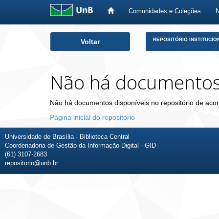
Comunidades e Coleções
Skip
REPOSITÓRIO INSTITUCIO
Voltar
navigation
Não há documento
Não há documentos disponíveis no repositório de acor
Página inicial do repositório
Universidade de Brasília - Biblioteca Central
Coordenadoria de Gestão da Informação Digital - GID
(61) 3107-2683
repositorio@unb.br