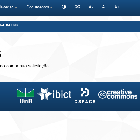
Navegar
Documentos
A-
A
A+
NAL DA UNB
s
do com a sua solicitação.