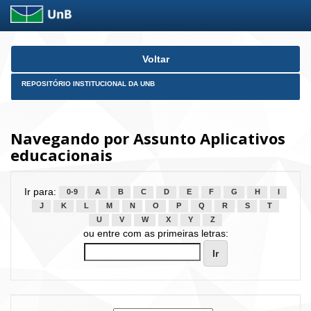
Skip
Voltar
navigation
REPOSITÓRIO INSTITUCIONAL DA UNB
Navegando por Assunto Aplicativos
educacionais
Ir para:
0-9
A
B
C
D
E
F
G
H
I
J
K
L
M
N
O
P
Q
R
S
T
U
V
W
X
Y
Z
ou entre com as primeiras letras: