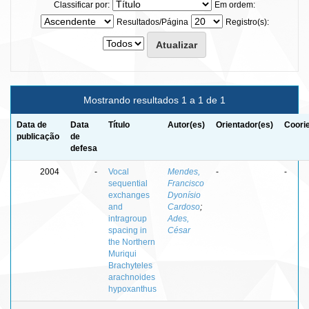
Classificar por:
Em ordem:
Resultados/Página
Registro(s):
Mostrando resultados 1 a 1 de 1
Data de
Data
Título
Autor(es)
Orientador(es)
Coori
publicação
de
defesa
2004
-
Vocal
Mendes,
-
-
sequential
Francisco
exchanges
Dyonísio
and
Cardoso
;
intragroup
Ades,
spacing in
César
the Northern
Muriqui
Brachyteles
arachnoides
hypoxanthus