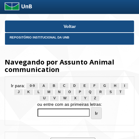
Skip
Voltar
navigation
REPOSITÓRIO INSTITUCIONAL DA UNB
Navegando por Assunto Animal
communication
Ir para:
0-9
A
B
C
D
E
F
G
H
I
J
K
L
M
N
O
P
Q
R
S
T
U
V
W
X
Y
Z
ou entre com as primeiras letras: