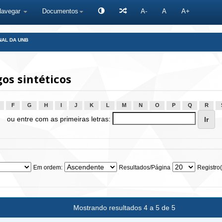
Navegar
Documentos
A-
A
A+
NAL DA UNB
os sintéticos
F
G
H
I
J
K
L
M
N
O
P
Q
R
ou entre com as primeiras letras:
Em ordem:
Resultados/Página
Registro(
Mostrando resultados 4 a 5 de 5