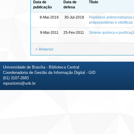
Data de
Data de
Título
publicação
defesa
8-Mai-2019
30-Jul-2018
Peptídeos antimicrobianos d
antiparasitárias e citolíticas
9-Mai-2011
25-Fev-2011
Síntese química e purifica
< Anterior
Universidade de Brasília - Biblioteca Central
Coordenadoria de Gestão da Informação Digital - GID
(61) 3107-2683
repositorio@unb.br