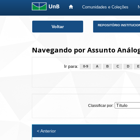
Comunidades e Coleções
Skip
REPOSITÓRIO INSTITUCIO
Voltar
navigation
Navegando por Assunto Análog
Ir para:
0-9
A
B
C
D
E
Classificar por:
< Anterior