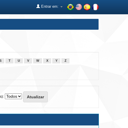
Entrar em:
S
T
U
V
W
X
Y
Z
s):