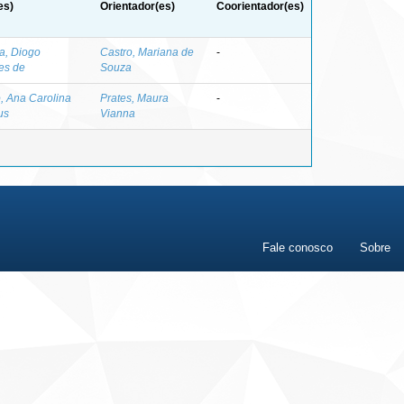
es)
Orientador(es)
Coorientador(es)
a, Diogo
Castro, Mariana de
-
res de
Souza
o, Ana Carolina
Prates, Maura
-
us
Vianna
Fale conosco
Sobre