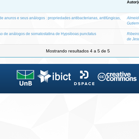
Autor(
e anuros e seus análogos : propriedades antibacterianas, antifúngicas,
Almeid
Gutier
ção de análogos de somatostatina de Hypsiboas punctatus
Ribeir
de Jes
Mostrando resultados 4 a 5 de 5