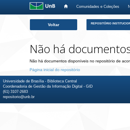
Comunidades e Coleções
Skip
REPOSITÓRIO INSTITUCIO
Voltar
navigation
Não há documento
Não há documentos disponíveis no repositório de acor
Página inicial do repositório
Universidade de Brasília - Biblioteca Central
Coordenadoria de Gestão da Informação Digital - GID
(61) 3107-2683
repositorio@unb.br