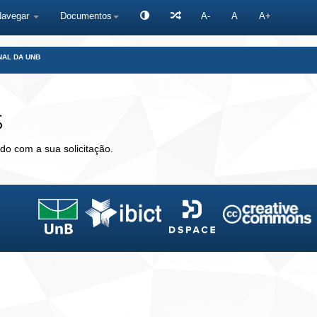
Navegar
Documentos
A-
A
A+
NAL DA UNB
s
do com a sua solicitação.