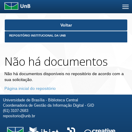
Skip
Voltar
navigation
REPOSITÓRIO INSTITUCIONAL DA UNB
Não há documentos
Não há documentos disponíveis no repositório de acordo com a
sua solicitação.
Página inicial do repositório
Universidade de Brasília - Biblioteca Central
Coordenadoria de Gestão da Informação Digital - GID
(61) 3107-2683
repositorio@unb.br