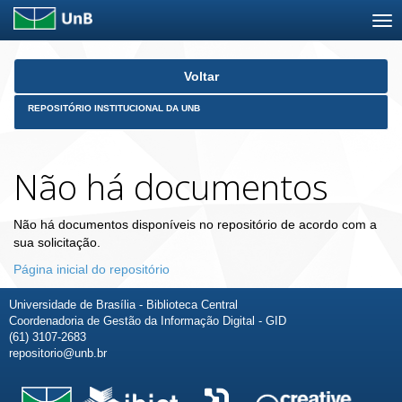
Skip
Voltar
navigation
REPOSITÓRIO INSTITUCIONAL DA UNB
Não há documentos
Não há documentos disponíveis no repositório de acordo com a
sua solicitação.
Página inicial do repositório
Universidade de Brasília - Biblioteca Central
Coordenadoria de Gestão da Informação Digital - GID
(61) 3107-2683
repositorio@unb.br