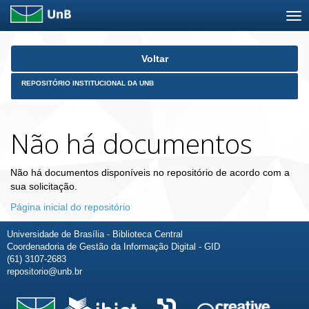
Skip
Voltar
navigation
REPOSITÓRIO INSTITUCIONAL DA UNB
Não há documentos
Não há documentos disponíveis no repositório de acordo com a
sua solicitação.
Página inicial do repositório
Universidade de Brasília - Biblioteca Central
Coordenadoria de Gestão da Informação Digital - GID
(61) 3107-2683
repositorio@unb.br