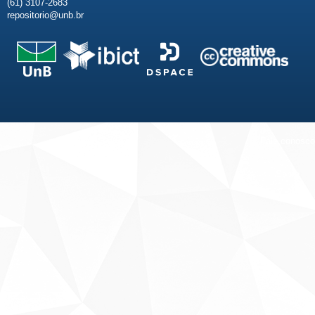
(61) 3107-2683
repositorio@unb.br
Fale conosco
Sobre