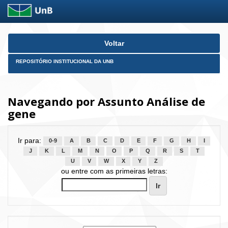
Skip
Voltar
navigation
REPOSITÓRIO INSTITUCIONAL DA UNB
Navegando por Assunto Análise de
gene
Ir para:
0-9
A
B
C
D
E
F
G
H
I
J
K
L
M
N
O
P
Q
R
S
T
U
V
W
X
Y
Z
ou entre com as primeiras letras: