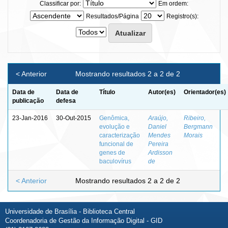
Classificar por:
Em ordem:
Resultados/Página
Registro(s):
< Anterior
Mostrando resultados 2 a 2 de 2
Data de
Data de
Título
Autor(es)
Orientador(es)
publicação
defesa
23-Jan-2016
30-Out-2015
Genômica,
Araújo,
Ribeiro,
evolução e
Daniel
Bergmann
caracterização
Mendes
Morais
funcional de
Pereira
genes de
Ardisson
baculovírus
de
< Anterior
Mostrando resultados 2 a 2 de 2
Universidade de Brasília - Biblioteca Central
Coordenadoria de Gestão da Informação Digital - GID