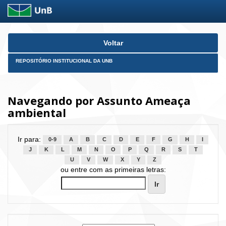
Skip
Voltar
navigation
REPOSITÓRIO INSTITUCIONAL DA UNB
Navegando por Assunto Ameaça
ambiental
Ir para:
0-9
A
B
C
D
E
F
G
H
I
J
K
L
M
N
O
P
Q
R
S
T
U
V
W
X
Y
Z
ou entre com as primeiras letras: