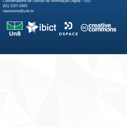
Coordenadoria de Gestão da Informação Digital - GID
(61) 3107-2683
repositorio@unb.br
Fale conosco
Sobre