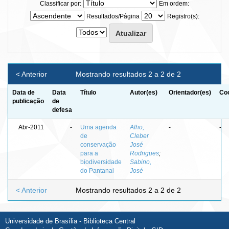
Classificar por:
Em ordem:
Resultados/Página
Registro(s):
< Anterior
Mostrando resultados 2 a 2 de 2
Data de
Data
Título
Autor(es)
Orientador(es)
Coo
publicação
de
defesa
Abr-2011
-
Uma agenda
Alho,
-
-
de
Cleber
conservação
José
para a
Rodrigues
;
biodiversidade
Sabino,
do Pantanal
José
< Anterior
Mostrando resultados 2 a 2 de 2
Universidade de Brasília - Biblioteca Central