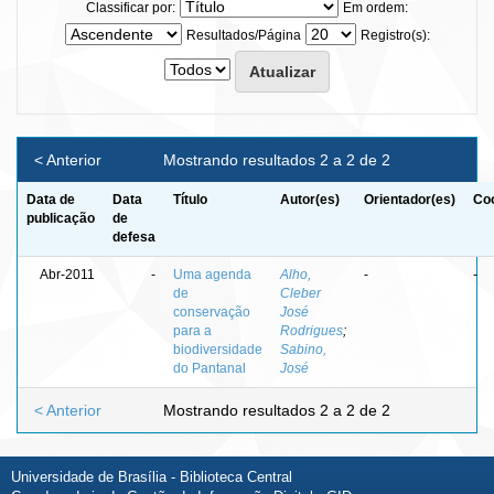
Classificar por:
Em ordem:
Resultados/Página
Registro(s):
< Anterior
Mostrando resultados 2 a 2 de 2
Data de
Data
Título
Autor(es)
Orientador(es)
Coo
publicação
de
defesa
Abr-2011
-
Uma agenda
Alho,
-
-
de
Cleber
conservação
José
para a
Rodrigues
;
biodiversidade
Sabino,
do Pantanal
José
< Anterior
Mostrando resultados 2 a 2 de 2
Universidade de Brasília - Biblioteca Central