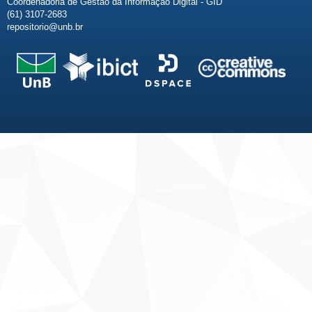
Coordenadoria de Gestão da Informação Digital - GID
(61) 3107-2683
repositorio@unb.br
Fale conosco
Sobre