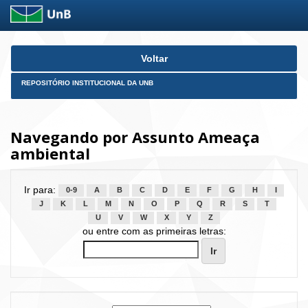
Skip
Voltar
navigation
REPOSITÓRIO INSTITUCIONAL DA UNB
Navegando por Assunto Ameaça
ambiental
Ir para:
0-9
A
B
C
D
E
F
G
H
I
J
K
L
M
N
O
P
Q
R
S
T
U
V
W
X
Y
Z
ou entre com as primeiras letras: