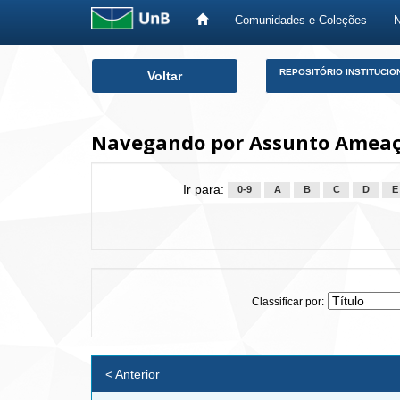
Comunidades e Coleções
Skip
REPOSITÓRIO INSTITUCIO
Voltar
navigation
Navegando por Assunto Ameaç
Ir para:
0-9
A
B
C
D
E
Classificar por:
< Anterior