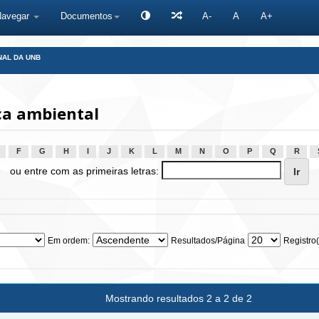
Navegar
Documentos
A-
A
A+
NAL DA UNB
a ambiental
F
G
H
I
J
K
L
M
N
O
P
Q
R
ou entre com as primeiras letras:
Em ordem:
Resultados/Página
Registro(
Mostrando resultados 2 a 2 de 2