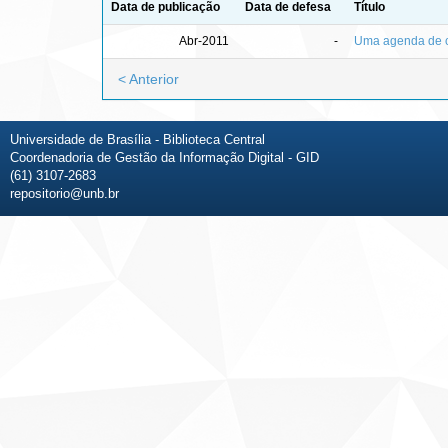
Data de publicação
Data de defesa
Título
Abr-2011
-
Uma agenda de c
< Anterior
Universidade de Brasília - Biblioteca Central
Coordenadoria de Gestão da Informação Digital - GID
(61) 3107-2683
repositorio@unb.br