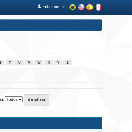
Entrar em:
S
T
U
V
W
X
Y
Z
s):