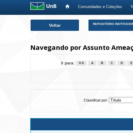
Comunidades e Coleções
Skip
REPOSITÓRIO INSTITUCIO
Voltar
navigation
Navegando por Assunto Ameaç
Ir para:
0-9
A
B
C
D
E
Classificar por: