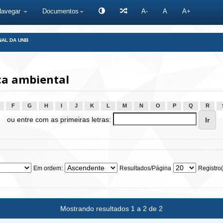
Navegar
Documentos
A-
A
A+
NAL DA UNB
a ambiental
F
G
H
I
J
K
L
M
N
O
P
Q
R
ou entre com as primeiras letras:
Em ordem:
Resultados/Página
Registro(
Mostrando resultados 1 a 2 de 2