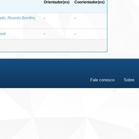
Orientador(es)
Coorientador(es)
do, Ricardo Bomfim
;
-
-
José
-
-
Fale conosco
Sobre