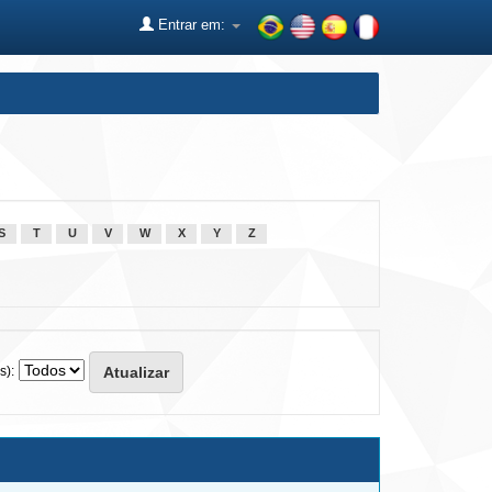
Entrar em:
S
T
U
V
W
X
Y
Z
s):