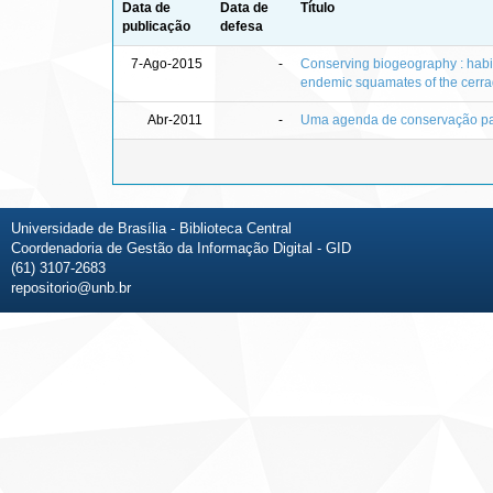
Data de
Data de
Título
publicação
defesa
7-Ago-2015
-
Conserving biogeography : habita
endemic squamates of the cerra
Abr-2011
-
Uma agenda de conservação par
Universidade de Brasília - Biblioteca Central
Coordenadoria de Gestão da Informação Digital - GID
(61) 3107-2683
repositorio@unb.br