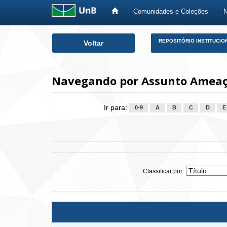
Comunidades e Coleções
Skip
REPOSITÓRIO INSTITUCIO
Voltar
navigation
Navegando por Assunto Ameaç
Ir para:
0-9
A
B
C
D
E
Classificar por: