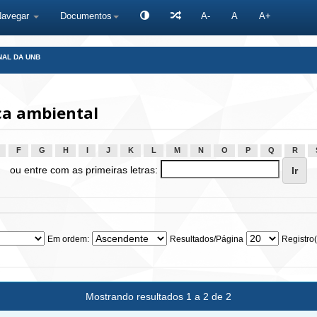
Navegar
Documentos
A-
A
A+
NAL DA UNB
a ambiental
F
G
H
I
J
K
L
M
N
O
P
Q
R
ou entre com as primeiras letras:
Em ordem:
Resultados/Página
Registro(
Mostrando resultados 1 a 2 de 2