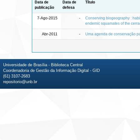
Data de
Data de
Título
publicação
defesa
7-Ago-2015
-
Conserving biogeography : habita
endemic squamates of the cerra
Abr-2011
-
Uma agenda de conservação par
Universidade de Brasília - Biblioteca Central
Coordenadoria de Gestão da Informação Digital - GID
(61) 3107-2683
repositorio@unb.br