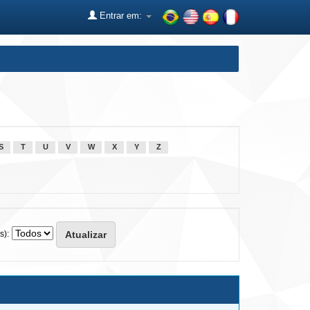
Entrar em:
S
T
U
V
W
X
Y
Z
s):