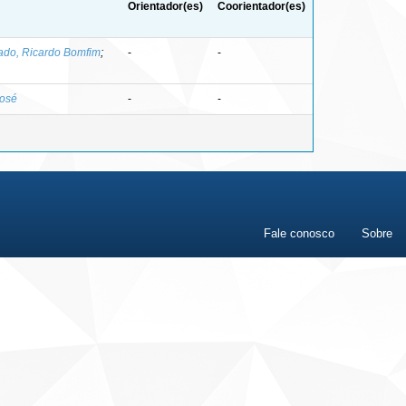
Orientador(es)
Coorientador(es)
do, Ricardo Bomfim
;
-
-
José
-
-
Fale conosco
Sobre