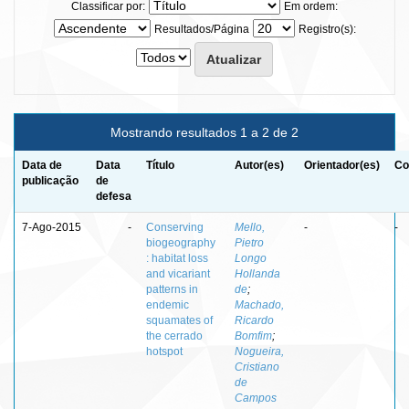
Classificar por:
Em ordem:
Resultados/Página
Registro(s):
Mostrando resultados 1 a 2 de 2
Data de
Data
Título
Autor(es)
Orientador(es)
Co
publicação
de
defesa
7-Ago-2015
-
Conserving
Mello,
-
-
biogeography
Pietro
: habitat loss
Longo
and vicariant
Hollanda
patterns in
de
;
endemic
Machado,
squamates of
Ricardo
the cerrado
Bomfim
;
hotspot
Nogueira,
Cristiano
de
Campos