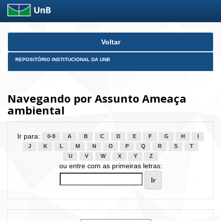
Skip
Voltar
navigation
REPOSITÓRIO INSTITUCIONAL DA UNB
Navegando por Assunto Ameaça
ambiental
Ir para:
0-9
A
B
C
D
E
F
G
H
I
J
K
L
M
N
O
P
Q
R
S
T
U
V
W
X
Y
Z
ou entre com as primeiras letras: