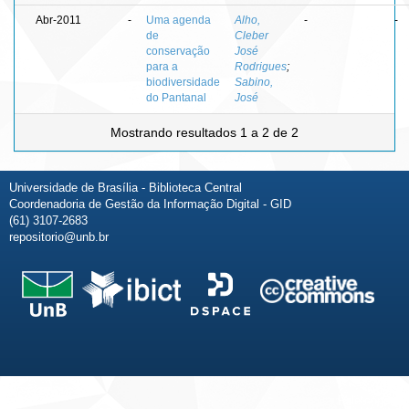
Abr-2011
-
Uma agenda
Alho,
-
-
de
Cleber
conservação
José
para a
Rodrigues
;
biodiversidade
Sabino,
do Pantanal
José
Mostrando resultados 1 a 2 de 2
Universidade de Brasília - Biblioteca Central
Coordenadoria de Gestão da Informação Digital - GID
(61) 3107-2683
repositorio@unb.br
Fale conosco