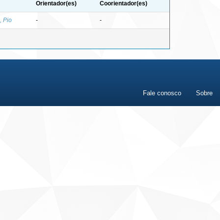
Orientador(es)
Coorientador(es)
, Pio
-
-
Fale conosco
Sobre