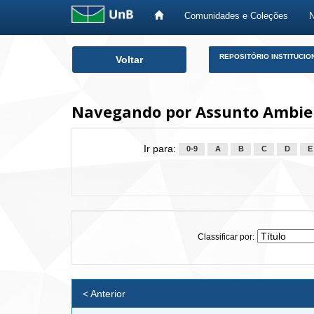
Comunidades e Coleções
Skip
REPOSITÓRIO INSTITUCIO
Voltar
navigation
Navegando por Assunto Ambie
Ir para:
0-9
A
B
C
D
E
Classificar por:
< Anterior