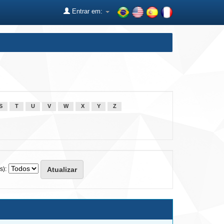
Entrar em:
S
T
U
V
W
X
Y
Z
s):