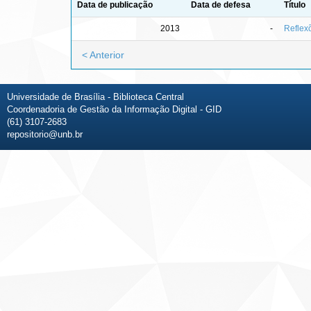
Data de publicação
Data de defesa
Título
2013
-
Reflex
< Anterior
Universidade de Brasília - Biblioteca Central
Coordenadoria de Gestão da Informação Digital - GID
(61) 3107-2683
repositorio@unb.br