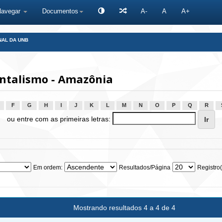
Navegar
Documentos
A-
A
A+
NAL DA UNB
ntalismo - Amazônia
F
G
H
I
J
K
L
M
N
O
P
Q
R
ou entre com as primeiras letras:
Em ordem:
Resultados/Página
Registro(
Mostrando resultados 4 a 4 de 4