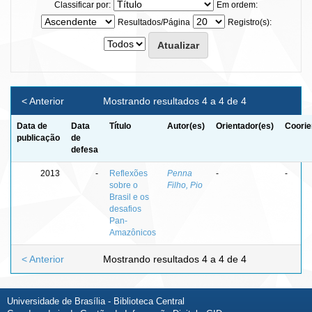
Classificar por:
Em ordem:
Resultados/Página
Registro(s):
< Anterior
Mostrando resultados 4 a 4 de 4
Data de
Data
Título
Autor(es)
Orientador(es)
Coorie
publicação
de
defesa
2013
-
Reflexões
Penna
-
-
sobre o
Filho, Pio
Brasil e os
desafios
Pan-
Amazônicos
< Anterior
Mostrando resultados 4 a 4 de 4
Universidade de Brasília - Biblioteca Central