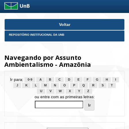
Skip
Voltar
navigation
REPOSITÓRIO INSTITUCIONAL DA UNB
Navegando por Assunto
Ambientalismo - Amazônia
Ir para:
0-9
A
B
C
D
E
F
G
H
I
J
K
L
M
N
O
P
Q
R
S
T
U
V
W
X
Y
Z
ou entre com as primeiras letras: