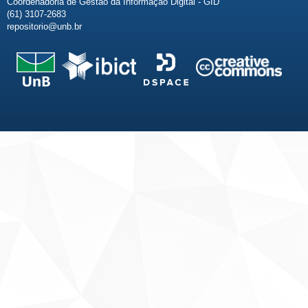
Coordenadoria de Gestão da Informação Digital - GID
(61) 3107-2683
repositorio@unb.br
Fale conosco
Sobre