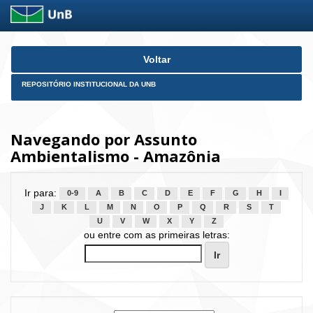
Skip
Voltar
navigation
REPOSITÓRIO INSTITUCIONAL DA UNB
Navegando por Assunto
Ambientalismo - Amazônia
Ir para:
0-9
A
B
C
D
E
F
G
H
I
J
K
L
M
N
O
P
Q
R
S
T
U
V
W
X
Y
Z
ou entre com as primeiras letras: