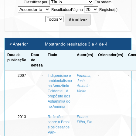
Classificar por:
Em ordem:
Resultados/Página
Registro(s):
< Anterior
Mostrando resultados 3 a 4 de 4
Data de
Data
Título
Autor(es)
Orientador(es)
Coor
publicação
de
defesa
2007
-
Indigenismo e
Pimenta,
-
-
ambientalismo
José
na Amazônia
Antonio
Ocidental : à
Vieira
propósito dos
Ashaninka do
rio Amônia
2013
-
Reflexões
Penna
-
-
sobre o Brasil
Filho, Pio
e os desafios
Pan-