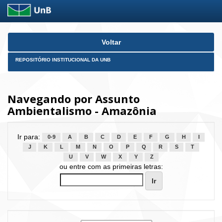
Skip
Voltar
navigation
REPOSITÓRIO INSTITUCIONAL DA UNB
Navegando por Assunto
Ambientalismo - Amazônia
Ir para:
0-9
A
B
C
D
E
F
G
H
I
J
K
L
M
N
O
P
Q
R
S
T
U
V
W
X
Y
Z
ou entre com as primeiras letras: