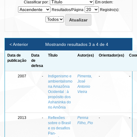
Classificar por:
Em ordem:
Resultados/Página
Registro(s):
< Anterior
Mostrando resultados 3 a 4 de 4
Data de
Data
Título
Autor(es)
Orientador(es)
Coor
publicação
de
defesa
2007
-
Indigenismo e
Pimenta,
-
-
ambientalismo
José
na Amazônia
Antonio
Ocidental : à
Vieira
propósito dos
Ashaninka do
rio Amônia
2013
-
Reflexões
Penna
-
-
sobre o Brasil
Filho, Pio
e os desafios
Pan-