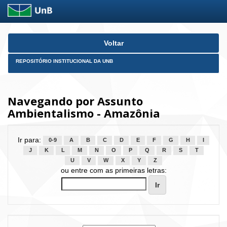
Skip
Voltar
navigation
REPOSITÓRIO INSTITUCIONAL DA UNB
Navegando por Assunto
Ambientalismo - Amazônia
Ir para:
0-9
A
B
C
D
E
F
G
H
I
J
K
L
M
N
O
P
Q
R
S
T
U
V
W
X
Y
Z
ou entre com as primeiras letras: