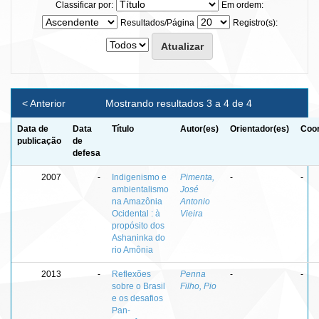
Classificar por:
Em ordem:
Resultados/Página
Registro(s):
< Anterior
Mostrando resultados 3 a 4 de 4
Data de
Data
Título
Autor(es)
Orientador(es)
Coor
publicação
de
defesa
2007
-
Indigenismo e
Pimenta,
-
-
ambientalismo
José
na Amazônia
Antonio
Ocidental : à
Vieira
propósito dos
Ashaninka do
rio Amônia
2013
-
Reflexões
Penna
-
-
sobre o Brasil
Filho, Pio
e os desafios
Pan-