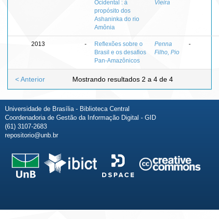
Ocidental : à
Vieira
propósito dos
Ashaninka do rio
Amônia
2013
-
Reflexões sobre o
Penna
-
Brasil e os desafios
Filho, Pio
Pan-Amazônicos
< Anterior
Mostrando resultados 2 a 4 de 4
Universidade de Brasília - Biblioteca Central
Coordenadoria de Gestão da Informação Digital - GID
(61) 3107-2683
repositorio@unb.br