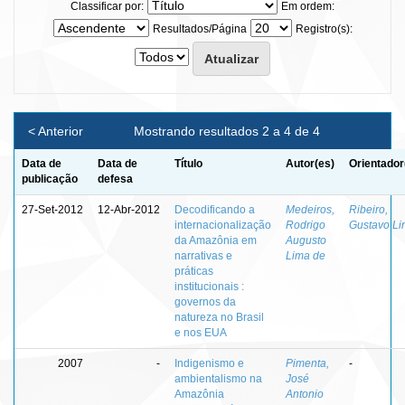
Classificar por:
Em ordem:
Resultados/Página
Registro(s):
< Anterior
Mostrando resultados 2 a 4 de 4
Data de
Data de
Título
Autor(es)
Orientador
publicação
defesa
27-Set-2012
12-Abr-2012
Decodificando a
Medeiros,
Ribeiro,
internacionalização
Rodrigo
Gustavo Li
da Amazônia em
Augusto
narrativas e
Lima de
práticas
institucionais :
governos da
natureza no Brasil
e nos EUA
2007
-
Indigenismo e
Pimenta,
-
ambientalismo na
José
Amazônia
Antonio