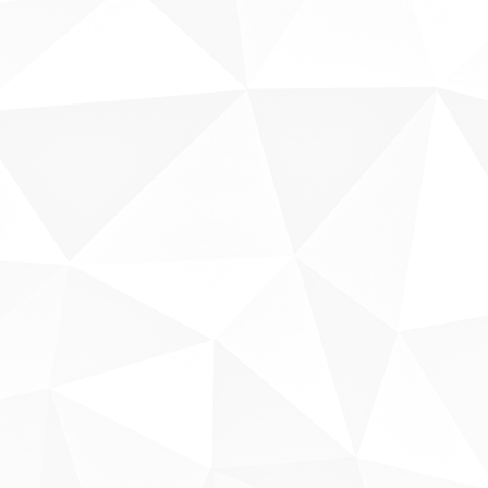
Fale conosco
Sobre