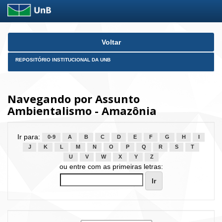
Skip
Voltar
navigation
REPOSITÓRIO INSTITUCIONAL DA UNB
Navegando por Assunto
Ambientalismo - Amazônia
Ir para:
0-9
A
B
C
D
E
F
G
H
I
J
K
L
M
N
O
P
Q
R
S
T
U
V
W
X
Y
Z
ou entre com as primeiras letras: