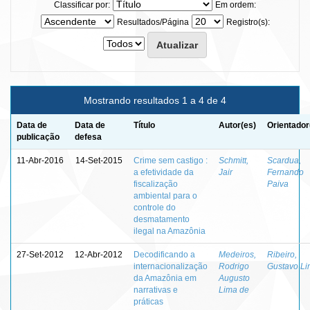
Classificar por:
Em ordem:
Resultados/Página
Registro(s):
Mostrando resultados 1 a 4 de 4
Data de
Data de
Título
Autor(es)
Orientador
publicação
defesa
11-Abr-2016
14-Set-2015
Crime sem castigo :
Schmitt,
Scardua,
a efetividade da
Jair
Fernando
fiscalização
Paiva
ambiental para o
controle do
desmatamento
ilegal na Amazônia
27-Set-2012
12-Abr-2012
Decodificando a
Medeiros,
Ribeiro,
internacionalização
Rodrigo
Gustavo Li
da Amazônia em
Augusto
narrativas e
Lima de
práticas