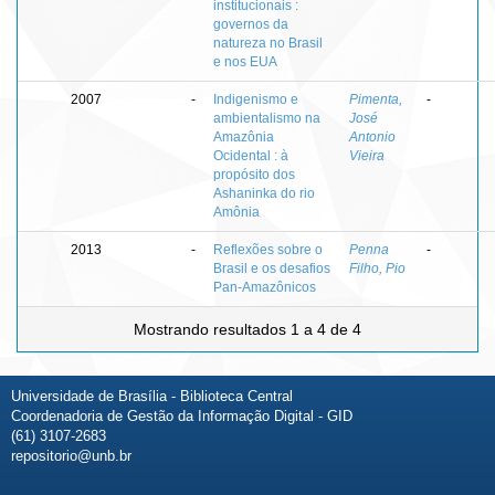
institucionais :
governos da
natureza no Brasil
e nos EUA
2007
-
Indigenismo e
Pimenta,
-
ambientalismo na
José
Amazônia
Antonio
Ocidental : à
Vieira
propósito dos
Ashaninka do rio
Amônia
2013
-
Reflexões sobre o
Penna
-
Brasil e os desafios
Filho, Pio
Pan-Amazônicos
Mostrando resultados 1 a 4 de 4
Universidade de Brasília - Biblioteca Central
Coordenadoria de Gestão da Informação Digital - GID
(61) 3107-2683
repositorio@unb.br