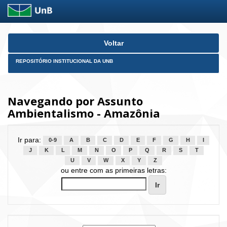
Skip
Voltar
navigation
REPOSITÓRIO INSTITUCIONAL DA UNB
Navegando por Assunto
Ambientalismo - Amazônia
Ir para:
0-9
A
B
C
D
E
F
G
H
I
J
K
L
M
N
O
P
Q
R
S
T
U
V
W
X
Y
Z
ou entre com as primeiras letras: