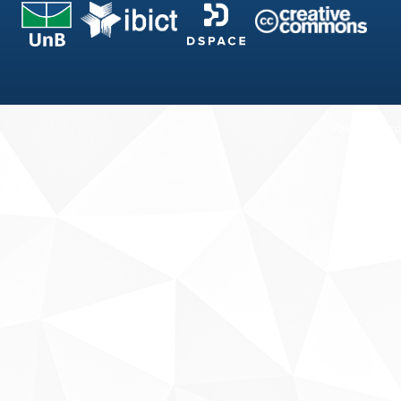
Fale conosco
Sobre