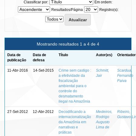
Classificar por:
Em ordem:
Resultados/Página
Registro(s):
Mostrando resultados 1 a 4 de 4
Data de
Data de
Título
Autor(es)
Orientador
publicação
defesa
11-Abr-2016
14-Set-2015
Crime sem castigo :
Schmitt,
Scardua,
a efetividade da
Jair
Fernando
fiscalização
Paiva
ambiental para o
controle do
desmatamento
ilegal na Amazônia
27-Set-2012
12-Abr-2012
Decodificando a
Medeiros,
Ribeiro,
internacionalização
Rodrigo
Gustavo Li
da Amazônia em
Augusto
narrativas e
Lima de
práticas