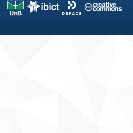
Fale conosco
Sobre