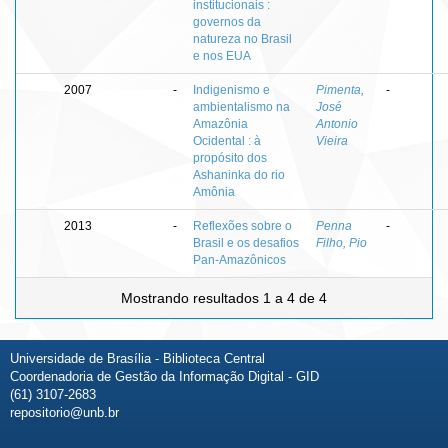
institucionais :
governos da
natureza no Brasil
e nos EUA
2007
-
Indigenismo e
Pimenta,
-
ambientalismo na
José
Amazônia
Antonio
Ocidental : à
Vieira
propósito dos
Ashaninka do rio
Amônia
2013
-
Reflexões sobre o
Penna
-
Brasil e os desafios
Filho, Pio
Pan-Amazônicos
Mostrando resultados 1 a 4 de 4
Universidade de Brasília - Biblioteca Central
Coordenadoria de Gestão da Informação Digital - GID
(61) 3107-2683
repositorio@unb.br