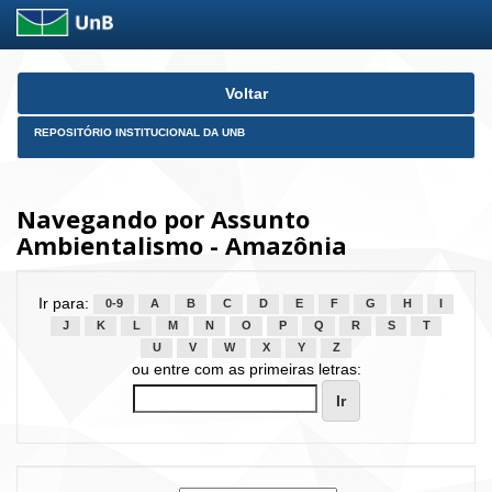
Skip
Voltar
navigation
REPOSITÓRIO INSTITUCIONAL DA UNB
Navegando por Assunto
Ambientalismo - Amazônia
Ir para:
0-9
A
B
C
D
E
F
G
H
I
J
K
L
M
N
O
P
Q
R
S
T
U
V
W
X
Y
Z
ou entre com as primeiras letras: