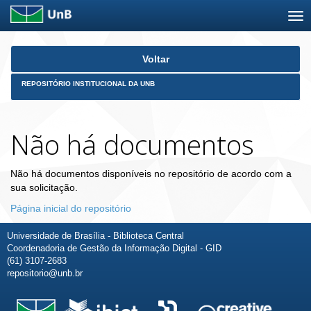
Skip
Voltar
navigation
REPOSITÓRIO INSTITUCIONAL DA UNB
Não há documentos
Não há documentos disponíveis no repositório de acordo com a
sua solicitação.
Página inicial do repositório
Universidade de Brasília - Biblioteca Central
Coordenadoria de Gestão da Informação Digital - GID
(61) 3107-2683
repositorio@unb.br