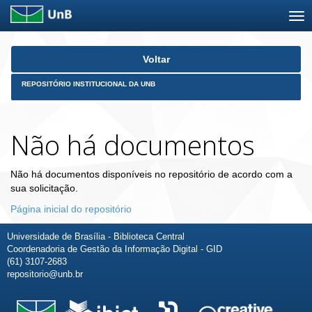
Skip
Voltar
navigation
REPOSITÓRIO INSTITUCIONAL DA UNB
Não há documentos
Não há documentos disponíveis no repositório de acordo com a
sua solicitação.
Página inicial do repositório
Universidade de Brasília - Biblioteca Central
Coordenadoria de Gestão da Informação Digital - GID
(61) 3107-2683
repositorio@unb.br