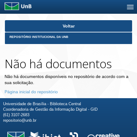
Skip
Voltar
navigation
REPOSITÓRIO INSTITUCIONAL DA UNB
Não há documentos
Não há documentos disponíveis no repositório de acordo com a
sua solicitação.
Página inicial do repositório
Universidade de Brasília - Biblioteca Central
Coordenadoria de Gestão da Informação Digital - GID
(61) 3107-2683
repositorio@unb.br