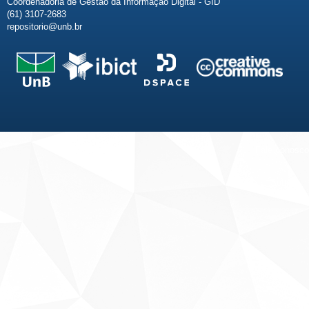
Coordenadoria de Gestão da Informação Digital - GID
(61) 3107-2683
repositorio@unb.br
Fale conosco
Sobre