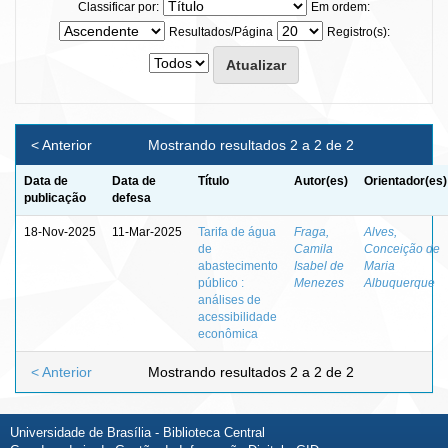
Classificar por:
Em ordem:
Resultados/Página
Registro(s):
< Anterior
Mostrando resultados 2 a 2 de 2
Data de
Data de
Título
Autor(es)
Orientador(es)
publicação
defesa
18-Nov-2025
11-Mar-2025
Tarifa de água
Fraga,
Alves,
de
Camila
Conceição de
abastecimento
Isabel de
Maria
público :
Menezes
Albuquerque
análises de
acessibilidade
econômica
< Anterior
Mostrando resultados 2 a 2 de 2
Universidade de Brasília - Biblioteca Central