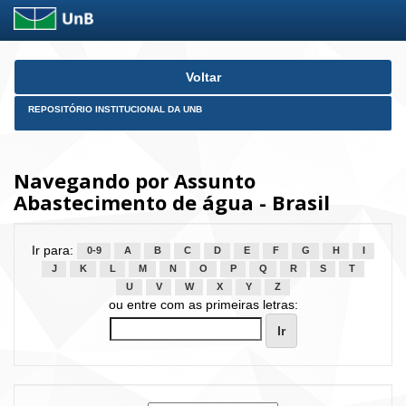
Skip
Voltar
navigation
REPOSITÓRIO INSTITUCIONAL DA UNB
Navegando por Assunto
Abastecimento de água - Brasil
Ir para:
0-9
A
B
C
D
E
F
G
H
I
J
K
L
M
N
O
P
Q
R
S
T
U
V
W
X
Y
Z
ou entre com as primeiras letras: