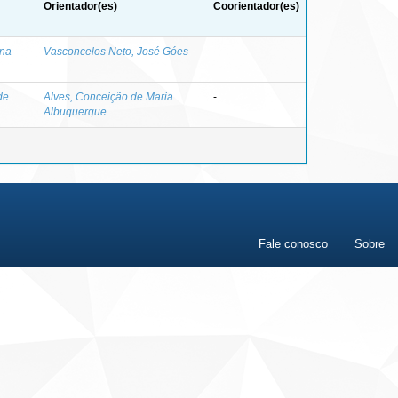
Orientador(es)
Coorientador(es)
ana
Vasconcelos Neto, José Góes
-
de
Alves, Conceição de Maria
-
Albuquerque
Fale conosco
Sobre