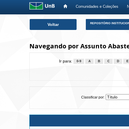
Comunidades e Coleções
Skip
REPOSITÓRIO INSTITUCIO
Voltar
navigation
Navegando por Assunto Abaste
Ir para:
0-9
A
B
C
D
E
Classificar por: