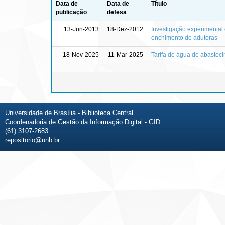
Data de
Data de
Título
publicação
defesa
13-Jun-2013
18-Dez-2012
Investigação experimental 
enchimento de adutoras
18-Nov-2025
11-Mar-2025
Tarifa de água de abasteci
Universidade de Brasília - Biblioteca Central
Coordenadoria de Gestão da Informação Digital - GID
(61) 3107-2683
repositorio@unb.br