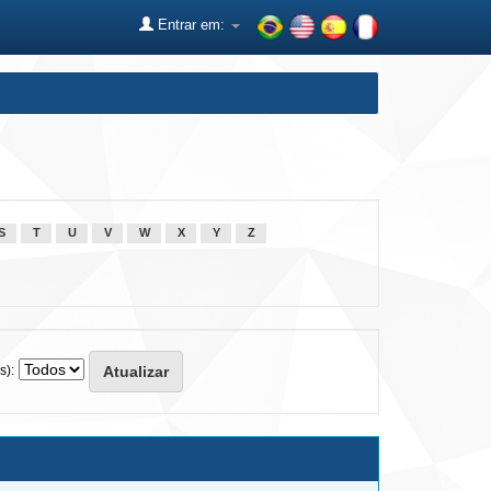
Entrar em:
S
T
U
V
W
X
Y
Z
s):