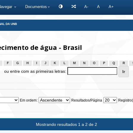
Navegar
Documentos
A-
A
A+
NAL DA UNB
cimento de água - Brasil
F
G
H
I
J
K
L
M
N
O
P
Q
R
ou entre com as primeiras letras:
Em ordem:
Resultados/Página
Registro(
Mostrando resultados 1 a 2 de 2