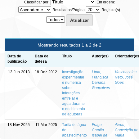
Classificar por:
Em ordem:
Resultados/Página
Registro(s):
Mostrando resultados 1 a 2 de 2
Data de
Data de
Título
Autor(es)
Orientador(es
publicação
defesa
13-Jun-2013
18-Dez-2012
Investigação
Lima,
Vasconcelos
experimental
Francisca
Neto, José
e numérica
Dariana
Góes
sobre
Gonçalves
interações
entre ar e
água durante
o enchimento
de adutoras
18-Nov-2025
11-Mar-2025
Tarifa de água
Fraga,
Alves,
de
Camila
Conceição de
abastecimento
Isabel de
Maria