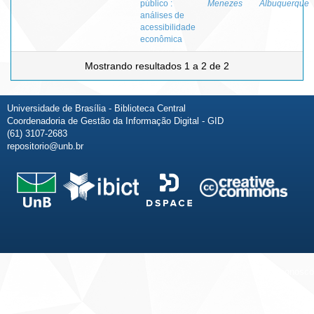
público :
Menezes
Albuquerque
análises de
acessibilidade
econômica
Mostrando resultados 1 a 2 de 2
Universidade de Brasília - Biblioteca Central
Coordenadoria de Gestão da Informação Digital - GID
(61) 3107-2683
repositorio@unb.br
Fale conosco
Sobre