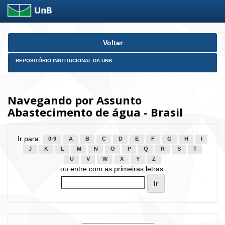
Skip
Voltar
navigation
REPOSITÓRIO INSTITUCIONAL DA UNB
Navegando por Assunto
Abastecimento de água - Brasil
Ir para:
0-9
A
B
C
D
E
F
G
H
I
J
K
L
M
N
O
P
Q
R
S
T
U
V
W
X
Y
Z
ou entre com as primeiras letras: