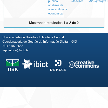
público :
Menezes
Albuquerque
análises de
acessibilidade
econômica
Mostrando resultados 1 a 2 de 2
Universidade de Brasília - Biblioteca Central
Coordenadoria de Gestão da Informação Digital - GID
(61) 3107-2683
repositorio@unb.br
Fale conosco
Sobre