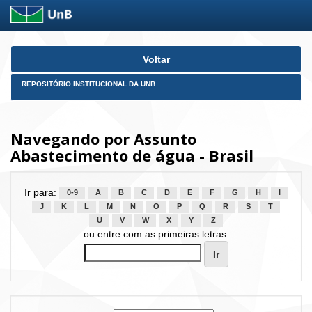
Skip
Voltar
navigation
REPOSITÓRIO INSTITUCIONAL DA UNB
Navegando por Assunto
Abastecimento de água - Brasil
Ir para:
0-9
A
B
C
D
E
F
G
H
I
J
K
L
M
N
O
P
Q
R
S
T
U
V
W
X
Y
Z
ou entre com as primeiras letras: