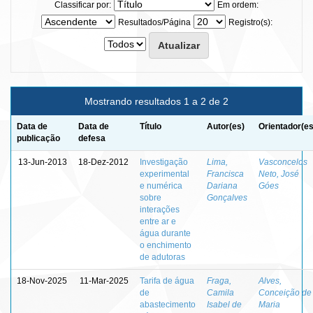
Classificar por:
Em ordem:
Resultados/Página
Registro(s):
Mostrando resultados 1 a 2 de 2
Data de
Data de
Título
Autor(es)
Orientador(es
publicação
defesa
13-Jun-2013
18-Dez-2012
Investigação
Lima,
Vasconcelos
experimental
Francisca
Neto, José
e numérica
Dariana
Góes
sobre
Gonçalves
interações
entre ar e
água durante
o enchimento
de adutoras
18-Nov-2025
11-Mar-2025
Tarifa de água
Fraga,
Alves,
de
Camila
Conceição de
abastecimento
Isabel de
Maria