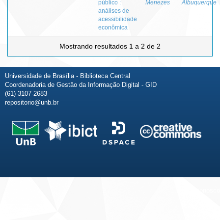
público :
Menezes
Albuquerque
análises de
acessibilidade
econômica
Mostrando resultados 1 a 2 de 2
Universidade de Brasília - Biblioteca Central
Coordenadoria de Gestão da Informação Digital - GID
(61) 3107-2683
repositorio@unb.br
Fale conosco
Sobre