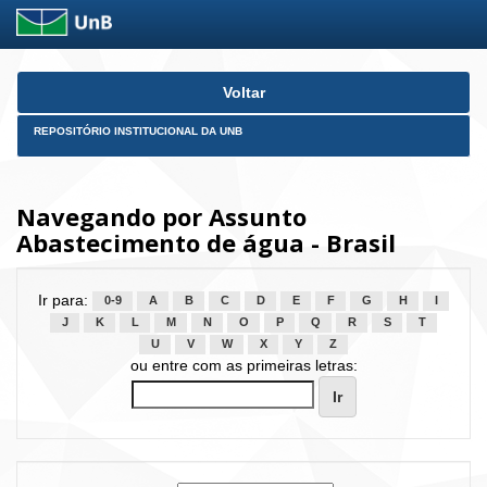
Skip
Voltar
navigation
REPOSITÓRIO INSTITUCIONAL DA UNB
Navegando por Assunto
Abastecimento de água - Brasil
Ir para:
0-9
A
B
C
D
E
F
G
H
I
J
K
L
M
N
O
P
Q
R
S
T
U
V
W
X
Y
Z
ou entre com as primeiras letras: