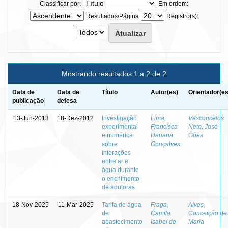
Classificar por:
Em ordem:
Resultados/Página
Registro(s):
Mostrando resultados 1 a 2 de 2
Data de
Data de
Título
Autor(es)
Orientador(es
publicação
defesa
13-Jun-2013
18-Dez-2012
Investigação
Lima,
Vasconcelos
experimental
Francisca
Neto, José
e numérica
Dariana
Góes
sobre
Gonçalves
interações
entre ar e
água durante
o enchimento
de adutoras
18-Nov-2025
11-Mar-2025
Tarifa de água
Fraga,
Alves,
de
Camila
Conceição de
abastecimento
Isabel de
Maria