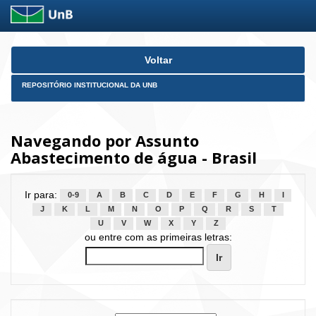
Skip
Voltar
navigation
REPOSITÓRIO INSTITUCIONAL DA UNB
Navegando por Assunto
Abastecimento de água - Brasil
Ir para:
0-9
A
B
C
D
E
F
G
H
I
J
K
L
M
N
O
P
Q
R
S
T
U
V
W
X
Y
Z
ou entre com as primeiras letras: