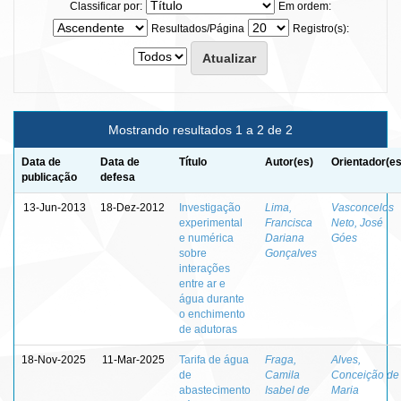
Classificar por:
Em ordem:
Resultados/Página
Registro(s):
Mostrando resultados 1 a 2 de 2
Data de
Data de
Título
Autor(es)
Orientador(es
publicação
defesa
13-Jun-2013
18-Dez-2012
Investigação
Lima,
Vasconcelos
experimental
Francisca
Neto, José
e numérica
Dariana
Góes
sobre
Gonçalves
interações
entre ar e
água durante
o enchimento
de adutoras
18-Nov-2025
11-Mar-2025
Tarifa de água
Fraga,
Alves,
de
Camila
Conceição de
abastecimento
Isabel de
Maria