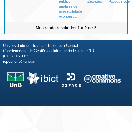
público :
Menezes
Albuquerque
análises de
acessibilidade
econômica
Mostrando resultados 1 a 2 de 2
Universidade de Brasília - Biblioteca Central
Coordenadoria de Gestão da Informação Digital - GID
(61) 3107-2683
repositorio@unb.br
Fale conosco
Sobre