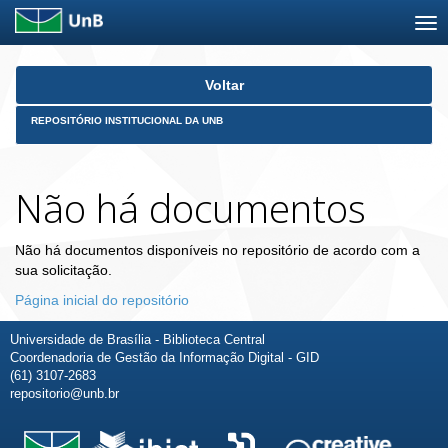
Skip
Voltar
navigation
REPOSITÓRIO INSTITUCIONAL DA UNB
Não há documentos
Não há documentos disponíveis no repositório de acordo com a
sua solicitação.
Página inicial do repositório
Universidade de Brasília - Biblioteca Central
Coordenadoria de Gestão da Informação Digital - GID
(61) 3107-2683
repositorio@unb.br