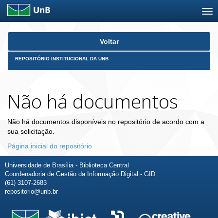
Skip
Voltar
navigation
REPOSITÓRIO INSTITUCIONAL DA UNB
Não há documentos
Não há documentos disponíveis no repositório de acordo com a
sua solicitação.
Página inicial do repositório
Universidade de Brasília - Biblioteca Central
Coordenadoria de Gestão da Informação Digital - GID
(61) 3107-2683
repositorio@unb.br