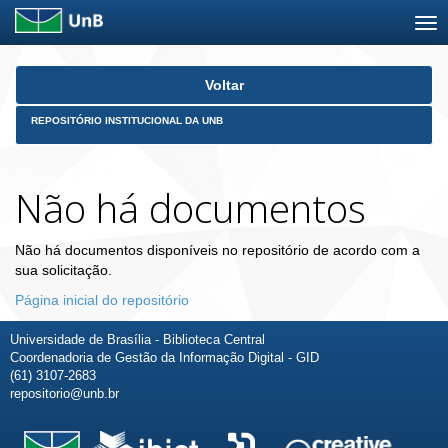
Skip
Voltar
navigation
REPOSITÓRIO INSTITUCIONAL DA UNB
Não há documentos
Não há documentos disponíveis no repositório de acordo com a
sua solicitação.
Página inicial do repositório
Universidade de Brasília - Biblioteca Central
Coordenadoria de Gestão da Informação Digital - GID
(61) 3107-2683
repositorio@unb.br