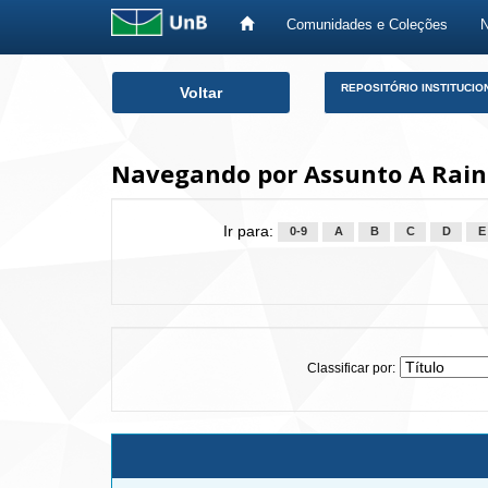
Comunidades e Coleções
Skip
REPOSITÓRIO INSTITUCIO
Voltar
navigation
Navegando por Assunto A Rain
Ir para:
0-9
A
B
C
D
E
Classificar por: