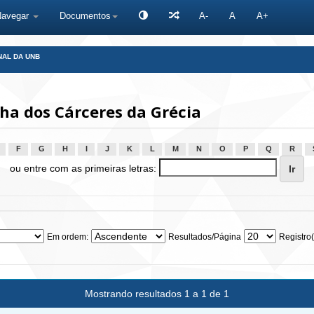
Navegar
Documentos
A-
A
A+
NAL DA UNB
ha dos Cárceres da Grécia
F
G
H
I
J
K
L
M
N
O
P
Q
R
ou entre com as primeiras letras:
Em ordem:
Resultados/Página
Registro(
Mostrando resultados 1 a 1 de 1