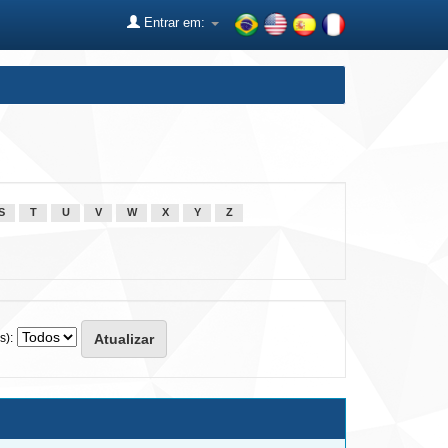
Entrar em:
S
T
U
V
W
X
Y
Z
s):