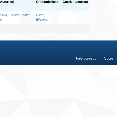
Autor(es)
Orientador(es)
Coorientador(es)
Silva, Cacilda Bonfim
Hazin,
-
e
Elizabeth
Fale conosco
Sobre