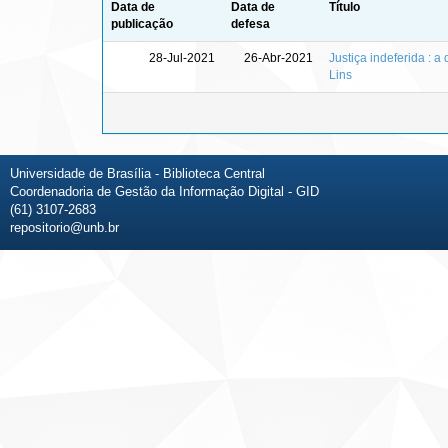
Data de
Data de
Título
publicação
defesa
28-Jul-2021
26-Abr-2021
Justiça indeferida : 
Lins
Universidade de Brasília - Biblioteca Central
Coordenadoria de Gestão da Informação Digital - GID
(61) 3107-2683
repositorio@unb.br