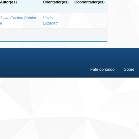
Autor(es)
Orientador(es)
Coorientador(es)
Silva, Cacilda Bonfim
Hazin,
-
e
Elizabeth
Fale conosco
Sobre