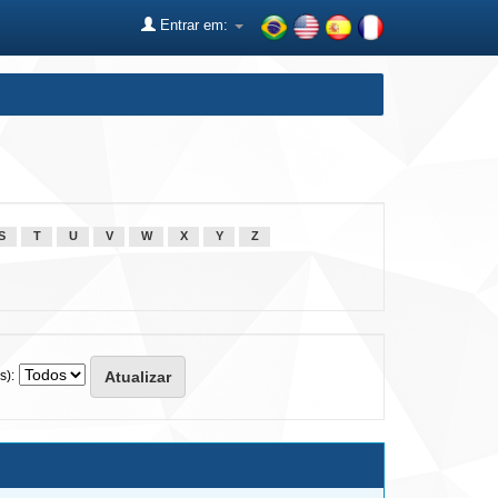
Entrar em:
S
T
U
V
W
X
Y
Z
s):