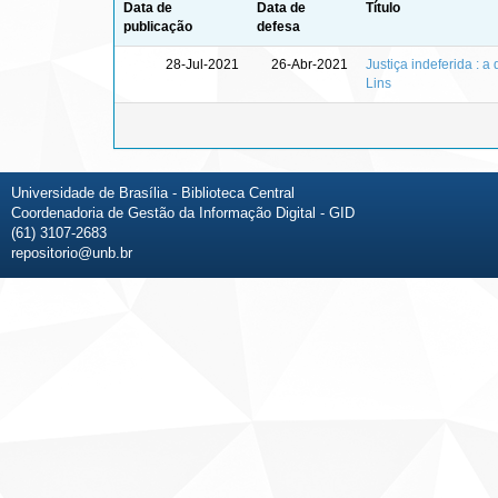
Data de
Data de
Título
publicação
defesa
28-Jul-2021
26-Abr-2021
Justiça indeferida : 
Lins
Universidade de Brasília - Biblioteca Central
Coordenadoria de Gestão da Informação Digital - GID
(61) 3107-2683
repositorio@unb.br