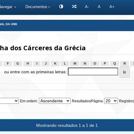
Navegar
Documentos
A-
A
A+
NAL DA UNB
ha dos Cárceres da Grécia
F
G
H
I
J
K
L
M
N
O
P
Q
R
ou entre com as primeiras letras:
Em ordem:
Resultados/Página
Registro(
Mostrando resultados 1 a 1 de 1