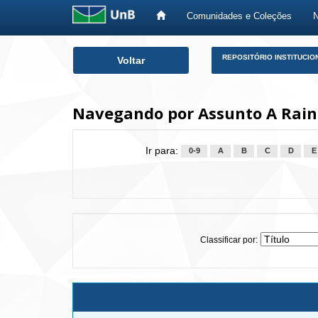
Comunidades e Coleções
Skip
REPOSITÓRIO INSTITUCIO
Voltar
navigation
Navegando por Assunto A Rain
Ir para:
0-9
A
B
C
D
E
Classificar por: