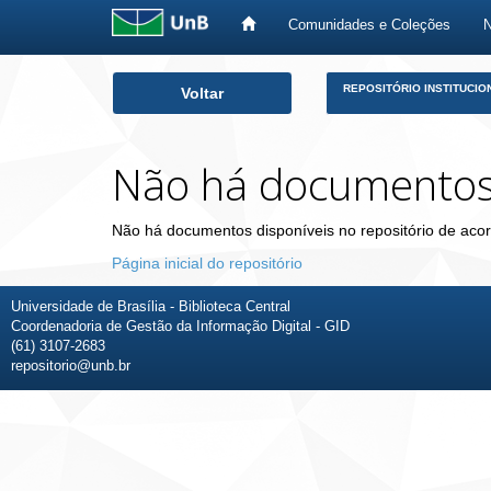
Comunidades e Coleções
Skip
REPOSITÓRIO INSTITUCIO
Voltar
navigation
Não há documento
Não há documentos disponíveis no repositório de acor
Página inicial do repositório
Universidade de Brasília - Biblioteca Central
Coordenadoria de Gestão da Informação Digital - GID
(61) 3107-2683
repositorio@unb.br