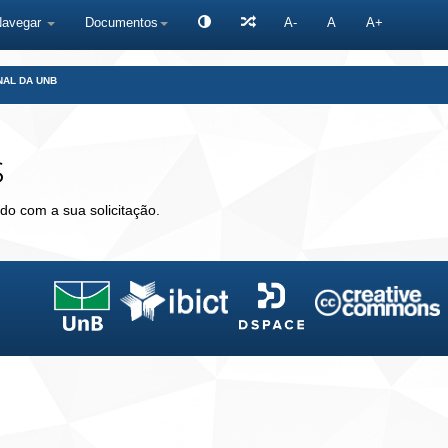
Navegar
Documentos
A-
A
A+
NAL DA UNB
s
do com a sua solicitação.