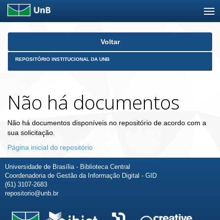
Skip
Voltar
navigation
REPOSITÓRIO INSTITUCIONAL DA UNB
Não há documentos
Não há documentos disponíveis no repositório de acordo com a
sua solicitação.
Página inicial do repositório
Universidade de Brasília - Biblioteca Central
Coordenadoria de Gestão da Informação Digital - GID
(61) 3107-2683
repositorio@unb.br