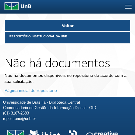
Skip
Voltar
navigation
REPOSITÓRIO INSTITUCIONAL DA UNB
Não há documentos
Não há documentos disponíveis no repositório de acordo com a
sua solicitação.
Página inicial do repositório
Universidade de Brasília - Biblioteca Central
Coordenadoria de Gestão da Informação Digital - GID
(61) 3107-2683
repositorio@unb.br